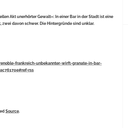
en Akt unerhörter Gewalt«: In einer Bar in der Stadt ist eine
, zwei davon schwer. Die Hintergründe sind unklar.
enoble-frankreich-unbekannter-wirft-granate-in-bar-
1ac76170e#ref=rss
ked
Source
.