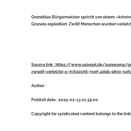
Grenobles Bürgermeister spricht von einem »kriminell
Granate explodiert. Zwölf Menschen wurden verletzt
Source link : https://www.spiegel.de/panorama/gr
zwoelf-verletzte-a-7c6a0cfd-70ef-4d9b-9830-5af
Author :
Publish date : 2025-02-13 01:35:00
Copyright for syndicated content belongs to the lin