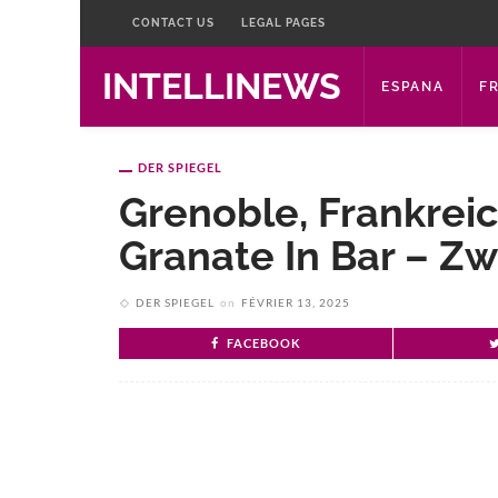
CONTACT US
LEGAL PAGES
INTELLINEWS
ESPANA
F
DER SPIEGEL
Grenoble, Frankrei
Granate In Bar – Zw
DER SPIEGEL
on
FÉVRIER 13, 2025
FACEBOOK