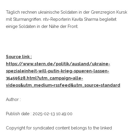
Täglich rechnen ukrainische Soldaten in der Grenzregion Kursk
mit Sturmangriffen. ntv-Reporterin Kavita Sharma begleitet
einige Soldaten in der Nähe der Front.
Source link :
https://www.stern.de/politik/ausland/ukraine-
spezialeinheit-will-putin-krieg-spueren-lassen-
35459628.html?utm_campaign=alle-
videos&utm_medium=rssfeed&utm_source=standard
Author :
Publish date : 2025-02-13 10:49:00
Copyright for syndicated content belongs to the linked