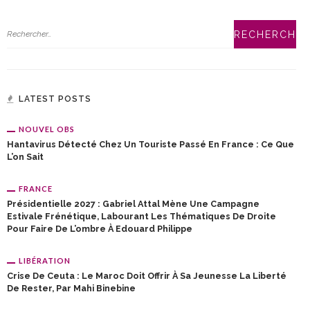
LATEST POSTS
NOUVEL OBS
Hantavirus Détecté Chez Un Touriste Passé En France : Ce Que
L’on Sait
FRANCE
Présidentielle 2027 : Gabriel Attal Mène Une Campagne
Estivale Frénétique, Labourant Les Thématiques De Droite
Pour Faire De L’ombre À Edouard Philippe
LIBÉRATION
Crise De Ceuta : Le Maroc Doit Offrir À Sa Jeunesse La Liberté
De Rester, Par Mahi Binebine