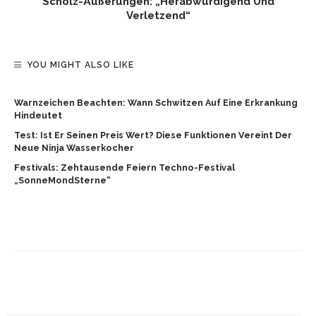
Scholz-Äußerungen: „Herabwürdigend Und
Verletzend“
YOU MIGHT ALSO LIKE
Warnzeichen Beachten: Wann Schwitzen Auf Eine Erkrankung
Hindeutet
Test: Ist Er Seinen Preis Wert? Diese Funktionen Vereint Der
Neue Ninja Wasserkocher
Festivals: Zehtausende Feiern Techno-Festival
„SonneMondSterne“