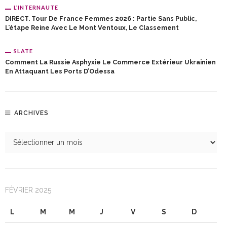
L’INTERNAUTE
DIRECT. Tour De France Femmes 2026 : Partie Sans Public,
L’étape Reine Avec Le Mont Ventoux, Le Classement
SLATE
Comment La Russie Asphyxie Le Commerce Extérieur Ukrainien
En Attaquant Les Ports D’Odessa
ARCHIVES
FÉVRIER 2025
L
M
M
J
V
S
D