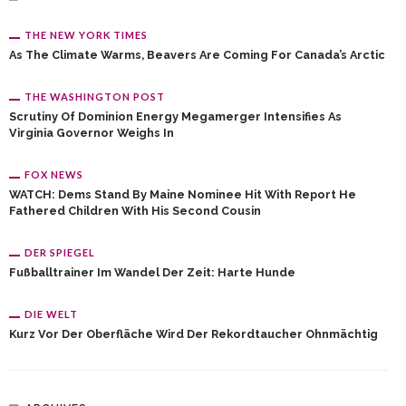
THE NEW YORK TIMES
As The Climate Warms, Beavers Are Coming For Canada’s Arctic
THE WASHINGTON POST
Scrutiny Of Dominion Energy Megamerger Intensifies As
Virginia Governor Weighs In
FOX NEWS
WATCH: Dems Stand By Maine Nominee Hit With Report He
Fathered Children With His Second Cousin
DER SPIEGEL
Fußballtrainer Im Wandel Der Zeit: Harte Hunde
DIE WELT
Kurz Vor Der Oberfläche Wird Der Rekordtaucher Ohnmächtig