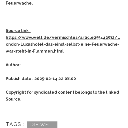
Feuerwache.
Source link :
https://www.welt.de/vermischtes/article255442532/L
ondon-Luxushotel-das-einst-selbst-eine-Feuerwache-
war-steht-in-Flammen.html
Author :
Publish date : 2025-02-14 22:08:00
Copyright for syndicated content belongs to the linked
Source
.
TAGS :
DIE WELT