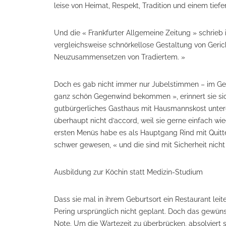
leise von Heimat, Respekt, Tradition und einem tief
Und die « Frankfurter Allgemeine Zeitung » schrieb in
vergleichsweise schnörkellose Gestaltung von Geri
Neuzusammensetzen von Tradiertem. »
Doch es gab nicht immer nur Jubelstimmen – im Geg
ganz schön Gegenwind bekommen », erinnert sie si
gutbürgerliches Gasthaus mit Hausmannskost unter
überhaupt nicht d’accord, weil sie gerne einfach wie
ersten Menüs habe es als Hauptgang Rind mit Quitte
schwer gewesen, « und die sind mit Sicherheit nic
Ausbildung zur Köchin statt Medizin-Studium
Dass sie mal in ihrem Geburtsort ein Restaurant leit
Pering ursprünglich nicht geplant. Doch das gewüns
Note. Um die Wartezeit zu überbrücken, absolviert 