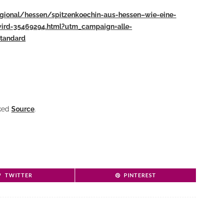
regional/hessen/spitzenkoechin-aus-hessen–wie-eine-
wird-35469294.html?utm_campaign=alle-
tandard
nked
Source
.
TWITTER
PINTEREST