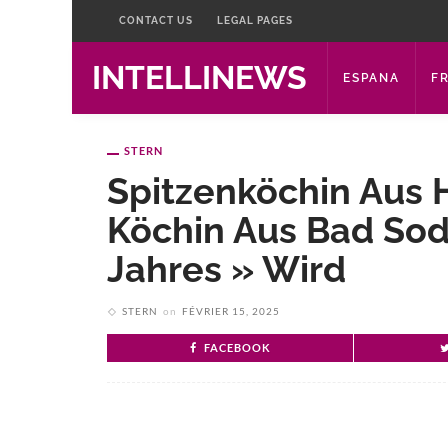
CONTACT US
LEGAL PAGES
INTELLINEWS
ESPANA
F
STERN
Spitzenköchin Aus 
Köchin Aus Bad Sod
Jahres » Wird
STERN
on
FÉVRIER 15, 2025
FACEBOOK