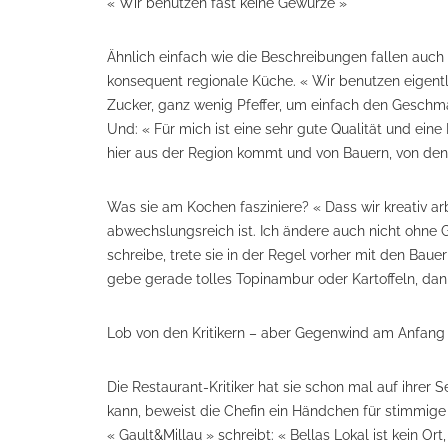
« Wir benutzen fast keine Gewürze »
Ähnlich einfach wie die Beschreibungen fallen auch 
konsequent regionale Küche. « Wir benutzen eigentli
Zucker, ganz wenig Pfeffer, um einfach den Geschma
Und: « Für mich ist eine sehr gute Qualität und ein
hier aus der Region kommt und von Bauern, von denen
Was sie am Kochen fasziniere? « Dass wir kreativ a
abwechslungsreich ist. Ich ändere auch nicht ohne
schreibe, trete sie in der Regel vorher mit den Baue
gebe gerade tolles Topinambur oder Kartoffeln, da
Lob von den Kritikern – aber Gegenwind am Anfang
Die Restaurant-Kritiker hat sie schon mal auf ihrer
kann, beweist die Chefin ein Händchen für stimmige
« Gault&Millau » schreibt: « Bellas Lokal ist kein Or