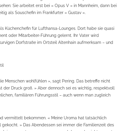
sehen: Sie arbeitet erst bei « Opus V » in Mannheim, dann bei
itig als Souschefin im Frankfurter « Gustav ».
als Küchenchefin für Lufthansa-Lounges. Dort habe sie quasi
nt oder Mitarbeiter-Führung gelernt. Ihr Vater wird
kurvigen Dorfstraße im Ortsteil Altenhain aufmerksam – und
il
die Menschen wohlfühlen », sagt Pering. Das betreffe nicht
t der Druck groß. » Aber dennoch sei es wichtig, respektvoll
lichen, familiären Führungsstil – auch wenn man zugleich
ind vermittelt bekommen. « Meine Uroma hat tatsächlich
l gekocht. » Das Abendessen sei immer die Familienzeit des