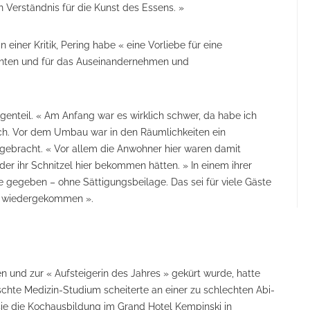
en Verständnis für die Kunst des Essens. »
 einer Kritik, Pering habe « eine Vorliebe für eine
chten und für das Aus­einandernehmen und
enteil. « Am Anfang war es wirklich schwer, da habe ich
ch. Vor dem Umbau war in den Räumlichkeiten ein
gebracht. « Vor allem die Anwohner hier waren damit
der ihr Schnitzel hier bekommen hätten. » In einem ihrer
 gegeben – ohne Sättigungsbeilage. Das sei für viele Gäste
ht wiedergekommen ».
en und zur « Aufsteigerin des Jahres » gekürt wurde, hatte
chte Medizin-Studium scheiterte an einer zu schlechten Abi-
sie die Kochausbildung im Grand Hotel Kempinski in