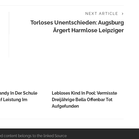
NEXT ARTICLE
Torloses Unentschieden: Augsburg
Ärgert Harmlose Leipziger
andy In Der Schule
Lebloses Kind In Pool: Vermisste
uf Leistung Im
Dreijährige Bella Offenbar Tot
Aufgefunden
ed content belongs to the linked Source