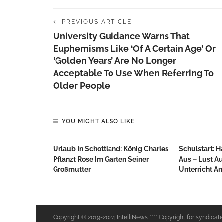
PREVIOUS ARTICLE
University Guidance Warns That
Euphemisms Like ‘of A Certain Age’ Or
‘golden Years’ Are No Longer
Acceptable To Use When Referring To
Older People
YOU MIGHT ALSO LIKE
Urlaub In Schottland: König Charles
Schulstart: H
Pflanzt Rose Im Garten Seiner
Aus – Lust A
Großmutter
Unterricht An
Copyright © 2019-2024 IntelliNews **** Copyright for syndicat