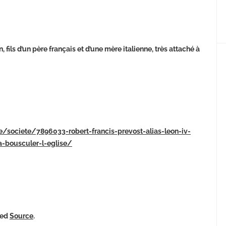
fils d’un père français et d’une mère italienne, très attaché à
te/societe/7896033-robert-francis-prevost-alias-leon-iv-
a-bousculer-l-eglise/
ked
Source
.