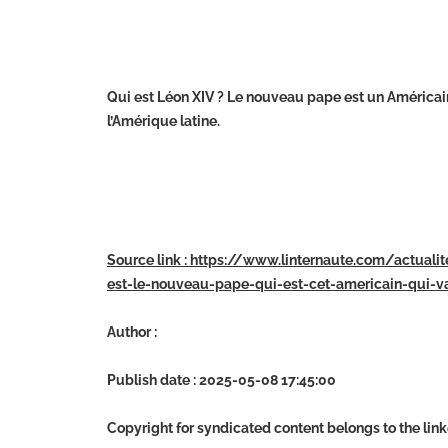
Qui est Léon XIV ? Le nouveau pape est un Américain, 
l’Amérique latine.
Source link : https://www.linternaute.com/actuali
est-le-nouveau-pape-qui-est-cet-americain-qui-v
Author :
Publish date : 2025-05-08 17:45:00
Copyright for syndicated content belongs to the lin