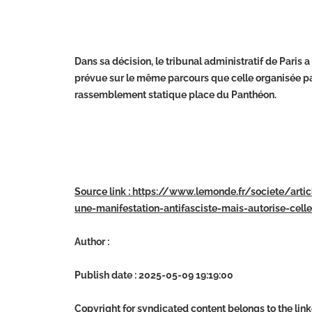
Dans sa décision, le tribunal administratif de Paris a
prévue sur le même parcours que celle organisée par 
rassemblement statique place du Panthéon.
Source link : https://www.lemonde.fr/societe/arti
une-manifestation-antifasciste-mais-autorise-cel
Author :
Publish date : 2025-05-09 19:19:00
Copyright for syndicated content belongs to the lin