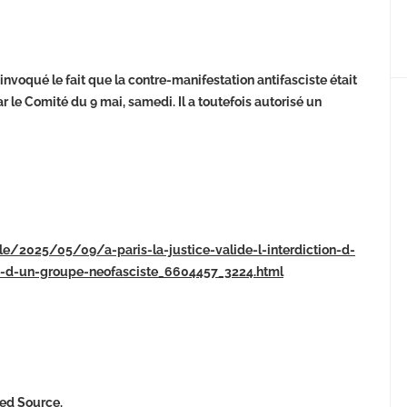
 invoqué le fait que la contre-manifestation antifasciste était
le Comité du 9 mai, samedi. Il a toutefois autorisé un
cle/2025/05/09/a-paris-la-justice-valide-l-interdiction-d-
le-d-un-groupe-neofasciste_6604457_3224.html
ked
Source
.