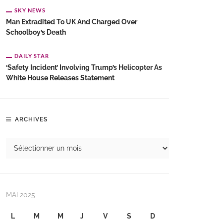
SKY NEWS
Man Extradited To UK And Charged Over
Schoolboy’s Death
DAILY STAR
‘Safety Incident’ Involving Trump’s Helicopter As
White House Releases Statement
ARCHIVES
MAI 2025
L
M
M
J
V
S
D