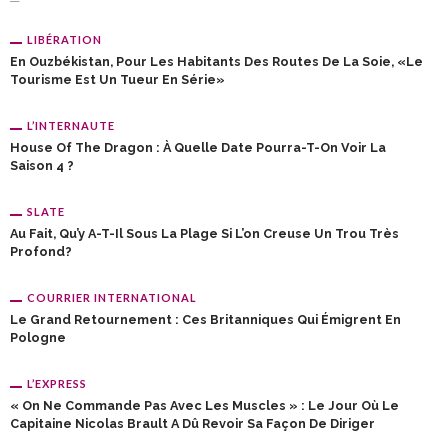
LIBÉRATION
En Ouzbékistan, Pour Les Habitants Des Routes De La Soie, «le
Tourisme Est Un Tueur En Série»
L’INTERNAUTE
House Of The Dragon : À Quelle Date Pourra-T-On Voir La
Saison 4 ?
SLATE
Au Fait, Qu’y A-T-Il Sous La Plage Si L’on Creuse Un Trou Très
Profond?
COURRIER INTERNATIONAL
Le Grand Retournement : Ces Britanniques Qui Émigrent En
Pologne
L’EXPRESS
« On Ne Commande Pas Avec Les Muscles » : Le Jour Où Le
Capitaine Nicolas Brault A Dû Revoir Sa Façon De Diriger