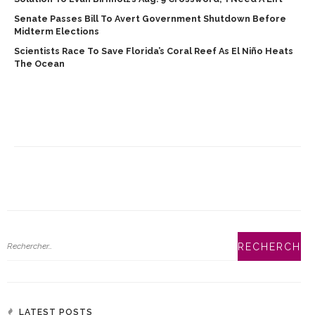
Senate Passes Bill To Avert Government Shutdown Before
Midterm Elections
Scientists Race To Save Florida’s Coral Reef As El Niño Heats
The Ocean
LATEST POSTS