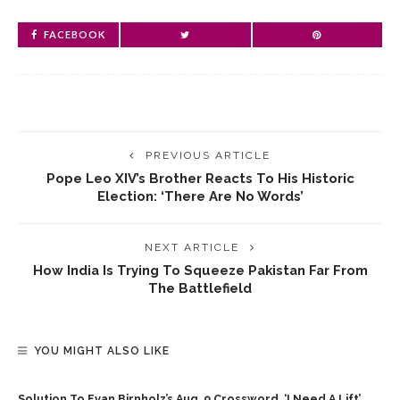
FACEBOOK
PREVIOUS ARTICLE
Pope Leo XIV’s Brother Reacts To His Historic
Election: ‘There Are No Words’
NEXT ARTICLE
How India Is Trying To Squeeze Pakistan Far From
The Battlefield
YOU MIGHT ALSO LIKE
Solution To Evan Birnholz’s Aug. 9 Crossword, ‘I Need A Lift’