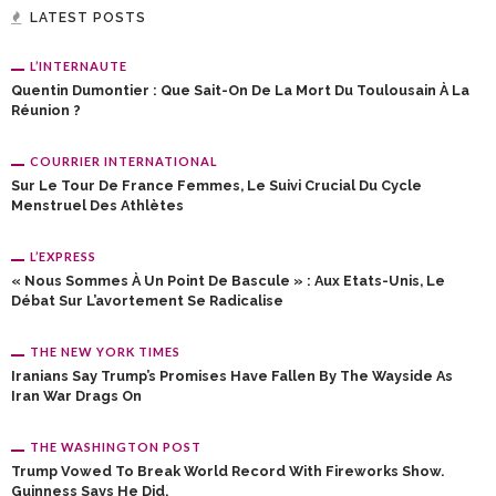
LATEST POSTS
L’INTERNAUTE
Quentin Dumontier : Que Sait-On De La Mort Du Toulousain À La
Réunion ?
COURRIER INTERNATIONAL
Sur Le Tour De France Femmes, Le Suivi Crucial Du Cycle
Menstruel Des Athlètes
L’EXPRESS
« Nous Sommes À Un Point De Bascule » : Aux Etats-Unis, Le
Débat Sur L’avortement Se Radicalise
THE NEW YORK TIMES
Iranians Say Trump’s Promises Have Fallen By The Wayside As
Iran War Drags On
THE WASHINGTON POST
Trump Vowed To Break World Record With Fireworks Show.
Guinness Says He Did.