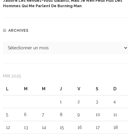
J’adore Les Rendez-Vous Galants, Mais Je N’en Peux Plus Des
Hommes Qui Me Parlent De Burning Man
ARCHIVES
MAI 2025
L
M
M
J
V
S
D
1
2
3
4
5
6
7
8
9
10
11
12
13
14
15
16
17
18