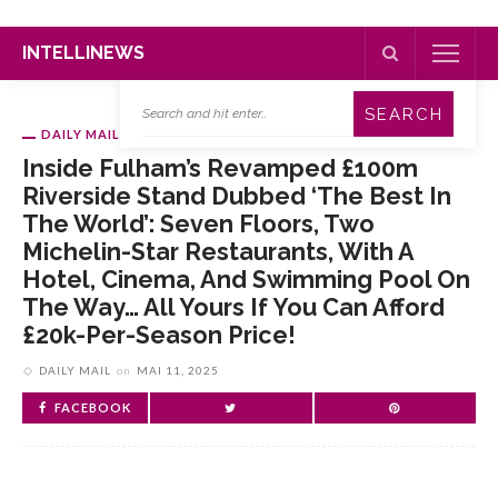
INTELLINEWS
DAILY MAIL
Inside Fulham’s Revamped £100m
Riverside Stand Dubbed ‘the Best In
The World’: Seven Floors, Two
Michelin-Star Restaurants, With A
Hotel, Cinema, And Swimming Pool On
The Way… All Yours If You Can Afford
£20k-Per-Season Price!
DAILY MAIL
on
MAI 11, 2025
FACEBOOK