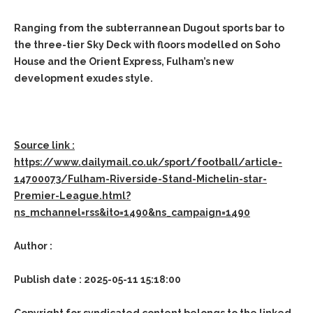
Ranging from the subterrannean Dugout sports bar to
the three-tier Sky Deck with floors modelled on Soho
House and the Orient Express, Fulham’s new
development exudes style.
Source link :
https://www.dailymail.co.uk/sport/football/article-
14700073/Fulham-Riverside-Stand-Michelin-star-
Premier-League.html?
ns_mchannel=rss&ito=1490&ns_campaign=1490
Author :
Publish date : 2025-05-11 15:18:00