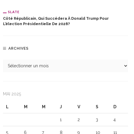
SLATE
Côté Républicain, Qui Succédera À Donald Trump Pour
L’élection Présidentielle De 2028?
ARCHIVES
MAI 2025
L
M
M
J
V
S
D
1
2
3
4
5
6
7
8
9
10
11