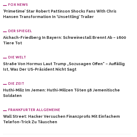
FOX NEWS
‘Primetime’ Star Robert Pattinson Shocks Fans With Chris
Hansen Transformation In ‘unsettling’ Trailer
DER SPIEGEL
Aichach-Friedberg In Bayern: Schweinestall Brennt Ab – 1600
Tiere Tot
DIE WELT
Straße Von Hormus Laut Trump „sozusagen Offen“ – Auffällig
Ist, Was Der US-Präsident Nicht Sagt
DIE ZEIT
Huthi-Miliz Im Jemen: Huthi-Milizen Töten 58 Jemenitische
Soldaten
FRANKFURTER ALLGEMEINE
Wall Street: Hacker Versuchen Finanzprofis Mit Einfachem
Telefon-Trick Zu Täuschen