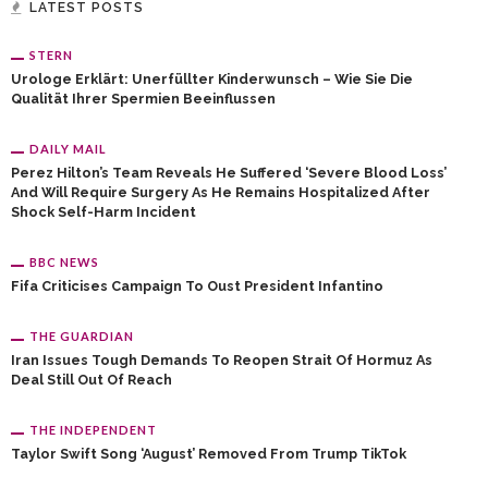
LATEST POSTS
STERN
Urologe Erklärt: Unerfüllter Kinderwunsch – Wie Sie Die
Qualität Ihrer Spermien Beeinflussen
DAILY MAIL
Perez Hilton’s Team Reveals He Suffered ‘severe Blood Loss’
And Will Require Surgery As He Remains Hospitalized After
Shock Self-Harm Incident
BBC NEWS
Fifa Criticises Campaign To Oust President Infantino
THE GUARDIAN
Iran Issues Tough Demands To Reopen Strait Of Hormuz As
Deal Still Out Of Reach
THE INDEPENDENT
Taylor Swift Song ‘August’ Removed From Trump TikTok