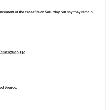
uncement of the ceasefire on Saturday but say they remain
s/cm26760pj13o
ked
Source
.