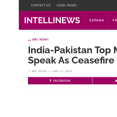
CONTACT US
LEGAL PAGES
INTELLINEWS
ESPANA
F
BBC NEWS
India-Pakistan Top Mi
Speak As Ceasefire
BBC NEWS
on
MAI 12, 2025
FACEBOOK