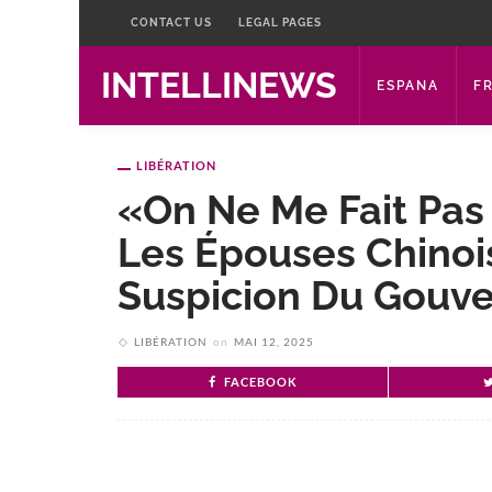
CONTACT US
LEGAL PAGES
INTELLINEWS
ESPANA
F
LIBÉRATION
«On Ne Me Fait Pas 
Les Épouses Chinoi
Suspicion Du Gouv
LIBÉRATION
on
MAI 12, 2025
FACEBOOK