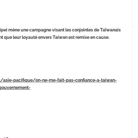
, Taipei mène une campagne visant les conjointes de Taïwanais
t que leur loyauté envers Taiwan est remise en cause.
nal/asie-pacifique/on-ne-me-fait-pas-confiance-a-taiwan-
-gouvernement-