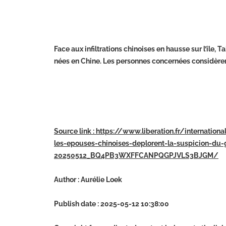
Face aux infiltrations chinoises en hausse sur l’île
nées en Chine. Les personnes concernées considèren
Source link : https://www.liberation.fr/internatio
les-epouses-chinoises-deplorent-la-suspicion-du
20250512_BQ4PB3WXFFCANPQGPJVLS3BJGM/
Author : Aurélie Loek
Publish date : 2025-05-12 10:38:00