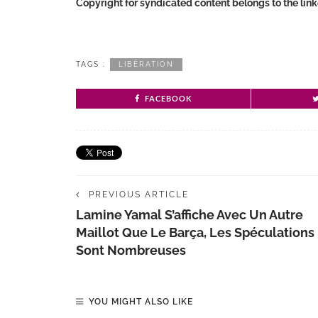
Copyright for syndicated content belongs to the lin
TAGS :
LIBÉRATION
FACEBOOK
PREVIOUS ARTICLE
Lamine Yamal S’affiche Avec Un Autre
Maillot Que Le Barça, Les Spéculations
Sont Nombreuses
YOU MIGHT ALSO LIKE