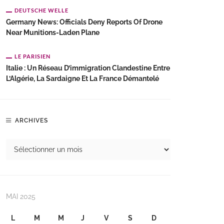
DEUTSCHE WELLE
Germany News: Officials Deny Reports Of Drone
Near Munitions-Laden Plane
LE PARISIEN
Italie : Un Réseau D’immigration Clandestine Entre
L’Algérie, La Sardaigne Et La France Démantelé
ARCHIVES
MAI 2025
L
M
M
J
V
S
D