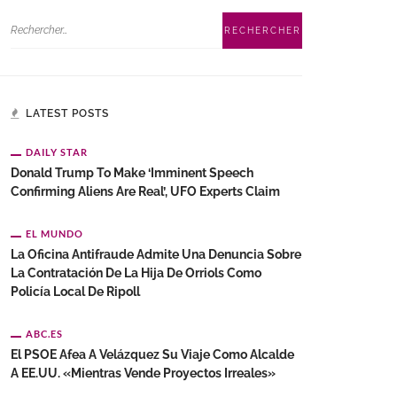
LATEST POSTS
DAILY STAR
Donald Trump To Make ‘imminent Speech
Confirming Aliens Are Real’, UFO Experts Claim
EL MUNDO
La Oficina Antifraude Admite Una Denuncia Sobre
La Contratación De La Hija De Orriols Como
Policía Local De Ripoll
ABC.ES
El PSOE Afea A Velázquez Su Viaje Como Alcalde
A EE.UU. «mientras Vende Proyectos Irreales»