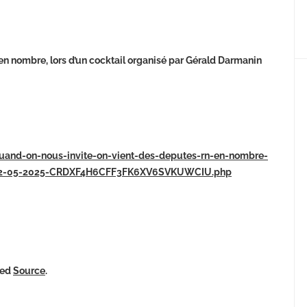
 en nombre, lors d’un cocktail organisé par Gérald Darmanin
e/quand-on-nous-invite-on-vient-des-deputes-rn-en-nombre-
in-12-05-2025-CRDXF4H6CFF3FK6XV6SVKUWCIU.php
ked
Source
.