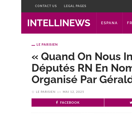
CONTACT US
LEGAL PAGES
INTELLINEWS
ESPANA
F
LE PARISIEN
« Quand On Nous Inv
Députés RN En Nomb
Organisé Par Géral
LE PARISIEN
on
MAI 12, 2025
FACEBOOK