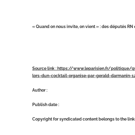
« Quand on nous invite, on vient » : des députés RN
Source link : https://www.leparisien.fr/politiqu
lors-dun-cocktail-organise-par-gerald-darman
Author :
Publish date :
Copyright for syndicated content belongs to the lin