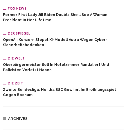
FOX NEWS
Former First Lady Jill Biden Doubts She’ll See A Woman
President In Her Lifetime
DER SPIEGEL
OpenAI: Konzern Stoppt KI-Modell Astra Wegen Cyber-
Sicherheitsbedenken
DIE WELT
Oberbürgermeister Soll In Hotelzimmer Randaliert Und
Polizisten Verletzt Haben
DIE ZEIT
Zweite Bundesliga: Hertha BSC Gewinnt Im Eröffnungsspiel
Gegen Bochum
ARCHIVES