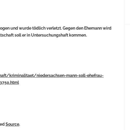
flogen und wurde tödlich verletzt. Gegen den Ehemann wird
tschaft soll er in Untersuchungshaft kommen.
chaft/kriminalitaet/niedersachsen-mann-soll-ehefrau-
3750.html
ked
Source
.