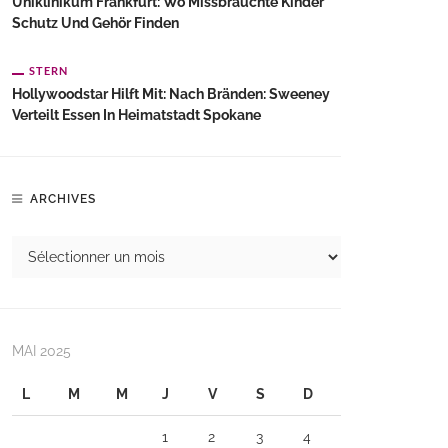
Uniklinikum Frankfurt: Wo Missbrauchte Kinder
Schutz Und Gehör Finden
STERN
Hollywoodstar Hilft Mit: Nach Bränden: Sweeney
Verteilt Essen In Heimatstadt Spokane
ARCHIVES
MAI 2025
L
M
M
J
V
S
D
1
2
3
4