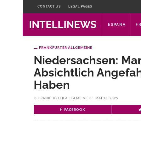
CONTACT US
LEGAL PAGES
INTELLINEWS
ESPANA
F
FRANKFURTER ALLGEMEINE
Niedersachsen: Man
Absichtlich Angefa
Haben
FRANKFURTER ALLGEMEINE
on
MAI 13, 2025
FACEBOOK