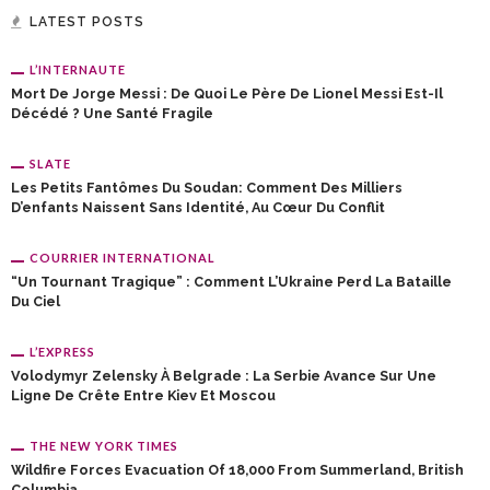
LATEST POSTS
L’INTERNAUTE
Mort De Jorge Messi : De Quoi Le Père De Lionel Messi Est-Il
Décédé ? Une Santé Fragile
SLATE
Les Petits Fantômes Du Soudan: Comment Des Milliers
D’enfants Naissent Sans Identité, Au Cœur Du Conflit
COURRIER INTERNATIONAL
“Un Tournant Tragique” : Comment L’Ukraine Perd La Bataille
Du Ciel
L’EXPRESS
Volodymyr Zelensky À Belgrade : La Serbie Avance Sur Une
Ligne De Crête Entre Kiev Et Moscou
THE NEW YORK TIMES
Wildfire Forces Evacuation Of 18,000 From Summerland, British
Columbia