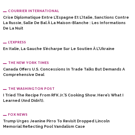
COURRIER INTERNATIONAL
Crise Diplomatique Entre L’Espagne Et L’Italie, Sanctions Contre
La Russie, Salle De Bal À La Maison-Blanche : Les Informations
De La Nuit
L’EXPRESS
En Italie, La Gauche S’écharpe Sur Le Soutien À L’Ukraine
THE NEW YORK TIMES
Canada Offers U.S. Concessions In Trade Talks But Demands A
Comprehensive Deal
THE WASHINGTON POST
I Tried The Recipe From RFK Jr.’s Cooking Show. Here’s What I
Learned (and Didn’t).
FOX NEWS
Trump Urges Jeanine Pirro To Revisit Dropped Lincoln
Memorial Reflecting Pool Vandalism Case