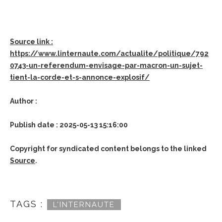
Source link :
https://www.linternaute.com/actualite/politique/792
0743-un-referendum-envisage-par-macron-un-sujet-
tient-la-corde-et-s-annonce-explosif/
Author :
Publish date : 2025-05-13 15:16:00
Copyright for syndicated content belongs to the linked
Source
.
TAGS :
L’INTERNAUTE