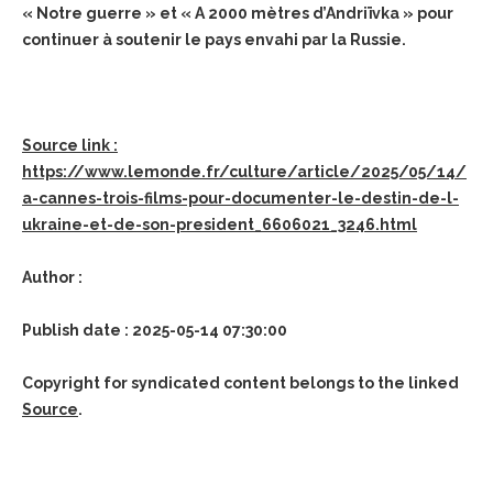
« Notre guerre » et « A 2000 mètres d’Andriïvka » pour
continuer à soutenir le pays envahi par la Russie.
Source link :
https://www.lemonde.fr/culture/article/2025/05/14/
a-cannes-trois-films-pour-documenter-le-destin-de-l-
ukraine-et-de-son-president_6606021_3246.html
Author :
Publish date : 2025-05-14 07:30:00
Copyright for syndicated content belongs to the linked
Source
.