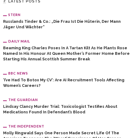
LATEST POSTS
STERN
Russlands Tinder & Co.: „Die Frau Ist Die Hüterin, Der Mann
Jäger Und Wächter“
DAILY MAIL
Beaming King Charles Poses In A Tartan Kilt As He Plants Rose
Named In His Honour At Queen Mother’s Former Home Before
Starting His Annual Scottish Summer Break
BBC NEWS
‘I’ve Had To Botox My CV’: Are AI Recruitment Tools Affecting
Women’s Careers?
THE GUARDIAN
Lindsay Clancy Murder Trial: Toxicologist Testifies About
Medications Found In Defendant’s Blood
THE INDEPENDENT
Molly Ringwald Says One Person Made Secret Life Of The