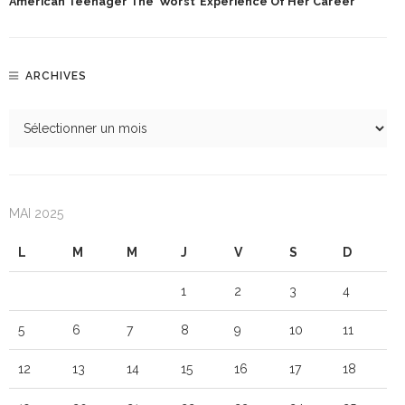
American Teenager The ‘worst’ Experience Of Her Career
ARCHIVES
MAI 2025
L
M
M
J
V
S
D
1
2
3
4
5
6
7
8
9
10
11
12
13
14
15
16
17
18