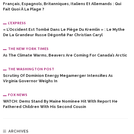
Français, Espagnols, Britanniques, Italiens Et Allemands : Qui
Fait Quoi À La Plage ?
L’EXPRESS
« L’Occident Est Tombé Dans Le Piège Du Kremlin » : Le Mythe
De La Grandeur Russe Dégonflé Par Christian Caryl
THE NEW YORK TIMES
As The Climate Warms, Beavers Are Coming For Canada’s Arctic
THE WASHINGTON POST
Scrutiny Of Dominion Energy Megamerger Intensifies As
Virginia Governor Weighs In
FOX NEWS
WATCH: Dems Stand By Maine Nominee Hit With Report He
Fathered Children With His Second Cousin
ARCHIVES