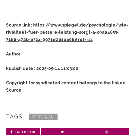
Source link : https://www.spiegel.de/psychologie/wie-
rivalitaet-fuer-bessere-leistung-sorgt-a-c9aa4653-
7186-472b-a324-9971e261aa06#ref=rss
Author :
Publish date : 2025-05-14 11:03:00
Copyright for syndicated content belongs to the linked
Source
.
TAGS :
SPIEGEL
FACEBOOK