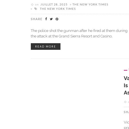
on
JUILLET 28, 2025
THE NEW YORK TIMES
THE NEW YORK TIMES
SHARE
The police shot the gunman after he fired at them during
the attack at the Grand Sierra Resort and Casino,
READ MORE
V
Is
A
SH
Vi
pr