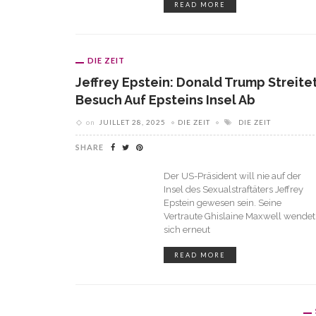
READ MORE
DIE ZEIT
Jeffrey Epstein: Donald Trump Streite
Besuch Auf Epsteins Insel Ab
on
JUILLET 28, 2025
DIE ZEIT
DIE ZEIT
SHARE
Der US-Präsident will nie auf der
Insel des Sexualstraftäters Jeffrey
Epstein gewesen sein. Seine
Vertraute Ghislaine Maxwell wendet
sich erneut
READ MORE