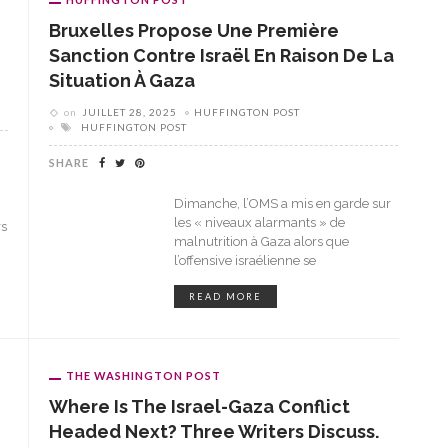
Bruxelles Propose Une Première
Sanction Contre Israël En Raison De La
Situation À Gaza
on
JUILLET 28, 2025
HUFFINGTON POST
HUFFINGTON POST
SHARE
Dimanche, l’OMS a mis en garde sur
les « niveaux alarmants » de
rs
malnutrition à Gaza alors que
l’offensive israélienne se
READ MORE
THE WASHINGTON POST
Where Is The Israel-Gaza Conflict
Headed Next? Three Writers Discuss.