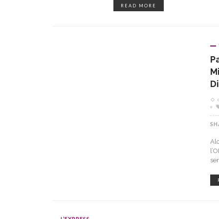
READ MORE
P
M
D
SH
Alo
l’
sem
L’EXPRESS