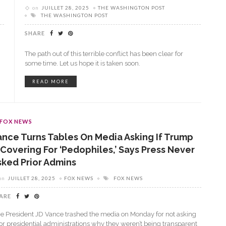
on
JUILLET 28, 2025
THE WASHINGTON POST
THE WASHINGTON POST
SHARE
The path out of this terrible conflict has been clear for
some time. Let us hope it is taken soon.
READ MORE
FOX NEWS
ance Turns Tables On Media Asking If Trump
 Covering For ‘pedophiles,’ Says Press Never
sked Prior Admins
on
JUILLET 28, 2025
FOX NEWS
FOX NEWS
ARE
ce President JD Vance trashed the media on Monday for not asking
ior presidential administrations why they weren’t being transparent