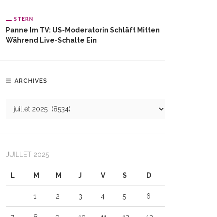
STERN
Panne Im TV: US-Moderatorin Schläft Mitten
Während Live-Schalte Ein
ARCHIVES
JUILLET 2025
L
M
M
J
V
S
D
1
2
3
4
5
6