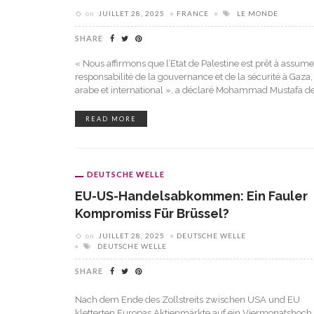
on
JUILLET 28, 2025
FRANCE
LE MONDE
SHARE
« Nous affirmons que l’Etat de Palestine est prêt à assume
responsabilité de la gouvernance et de la sécurité à Gaza,
arabe et international », a déclaré Mohammad Mustafa de
READ MORE
DEUTSCHE WELLE
EU-US-Handelsabkommen: Ein Fauler
Kompromiss Für Brüssel?
on
JUILLET 28, 2025
DEUTSCHE WELLE
DEUTSCHE WELLE
SHARE
Nach dem Ende des Zollstreits zwischen USA und EU
kletterten Europas Aktienmärkte auf ein Viermonatshoch.