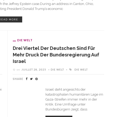
h the Jeffrey Epstein case.During an address in Canton, Ohio,
uting President Donald Trump’s economic
READ MORE
DIE WELT
Drei Viertel Der Deutschen Sind Für
Mehr Druck Der Bundesregierung Auf
Israel
on
JUILLET 28, 2025
DIE WELT
DIE WELT
SHARE
i
Israel steht angesichts der
katastrophalen humanitären Lage im
Gaza-Streifen immer mehr in der
Kritik. Eine Umfrage unter
Bundesbürgern zeigt, dass