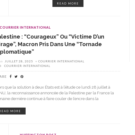
READ MORE
COURRIER INTERNATIONAL
alestine : “courageux” Ou “victime D’un
irage”, Macron Pris Dans Une “tornade
iplomatique”
on
JUILLET 28, 2025
COURRIER INTERNATIONAL
COURRIER INTERNATIONAL
ARE
rs que la solution à deux États est à l’étude ce lundi 28 juillet à
ONU, la reconnaissance annoncée de la Palestine par la France la
aine dernière continue à faire couler de l’encre dans la
READ MORE
HUFFINGTON POST