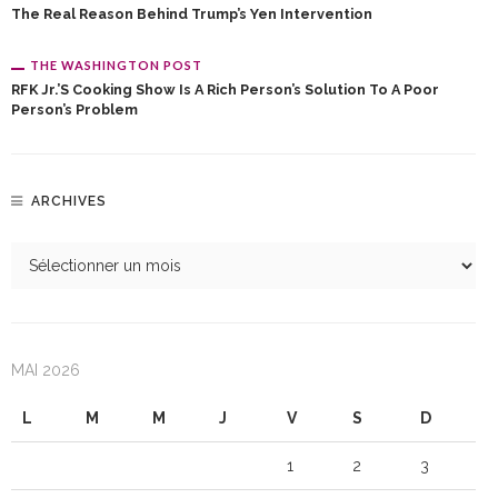
The Real Reason Behind Trump’s Yen Intervention
THE WASHINGTON POST
RFK Jr.’s Cooking Show Is A Rich Person’s Solution To A Poor
Person’s Problem
ARCHIVES
MAI 2026
L
M
M
J
V
S
D
1
2
3