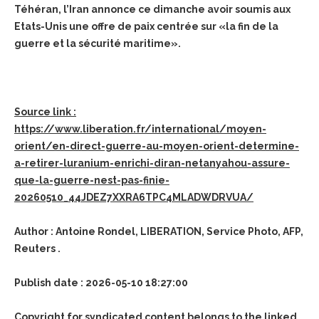
Téhéran, l’Iran annonce ce dimanche avoir soumis aux
Etats-Unis une offre de paix centrée sur «la fin de la
guerre et la sécurité maritime».
Source link :
https://www.liberation.fr/international/moyen-
orient/en-direct-guerre-au-moyen-orient-determine-
a-retirer-luranium-enrichi-diran-netanyahou-assure-
que-la-guerre-nest-pas-finie-
20260510_44JDEZ7XXRA6TPC4MLADWDRVUA/
Author : Antoine Rondel, LIBERATION, Service Photo, AFP,
Reuters .
Publish date : 2026-05-10 18:27:00
Copyright for syndicated content belongs to the linked