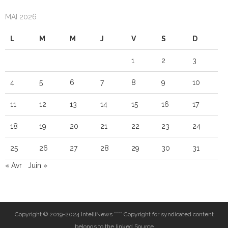
MAI 2026
L
M
M
J
V
S
D
1
2
3
4
5
6
7
8
9
10
11
12
13
14
15
16
17
18
19
20
21
22
23
24
25
26
27
28
29
30
31
« Avr
Juin »
Copyright © 2019-2024 IntelliNews **** Copyright for syndicated content
belongs to the linked Source