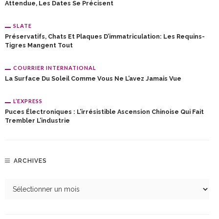
Attendue, Les Dates Se Précisent
SLATE
Préservatifs, Chats Et Plaques D’immatriculation: Les Requins-
Tigres Mangent Tout
COURRIER INTERNATIONAL
La Surface Du Soleil Comme Vous Ne L’avez Jamais Vue
L’EXPRESS
Puces Électroniques : L’irrésistible Ascension Chinoise Qui Fait
Trembler L’industrie
ARCHIVES