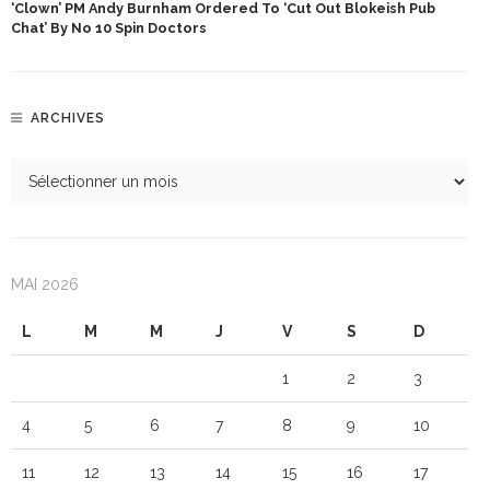
‘Clown’ PM Andy Burnham Ordered To ‘cut Out Blokeish Pub
Chat’ By No 10 Spin Doctors
ARCHIVES
MAI 2026
L
M
M
J
V
S
D
1
2
3
4
5
6
7
8
9
10
11
12
13
14
15
16
17