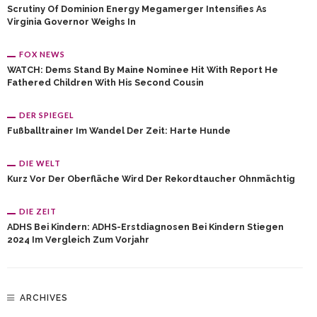
Scrutiny Of Dominion Energy Megamerger Intensifies As
Virginia Governor Weighs In
FOX NEWS
WATCH: Dems Stand By Maine Nominee Hit With Report He
Fathered Children With His Second Cousin
DER SPIEGEL
Fußballtrainer Im Wandel Der Zeit: Harte Hunde
DIE WELT
Kurz Vor Der Oberfläche Wird Der Rekordtaucher Ohnmächtig
DIE ZEIT
ADHS Bei Kindern: ADHS-Erstdiagnosen Bei Kindern Stiegen
2024 Im Vergleich Zum Vorjahr
ARCHIVES