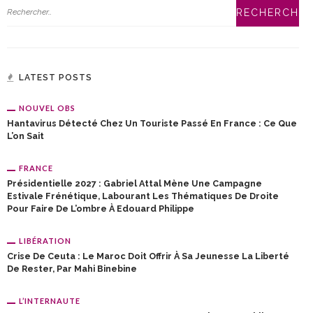
LATEST POSTS
NOUVEL OBS
Hantavirus Détecté Chez Un Touriste Passé En France : Ce Que
L’on Sait
FRANCE
Présidentielle 2027 : Gabriel Attal Mène Une Campagne
Estivale Frénétique, Labourant Les Thématiques De Droite
Pour Faire De L’ombre À Edouard Philippe
LIBÉRATION
Crise De Ceuta : Le Maroc Doit Offrir À Sa Jeunesse La Liberté
De Rester, Par Mahi Binebine
L’INTERNAUTE