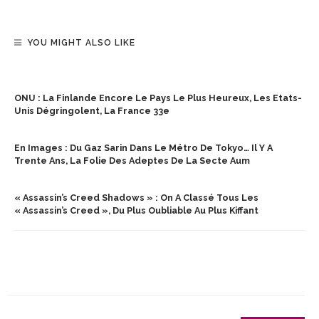
YOU MIGHT ALSO LIKE
ONU : La Finlande Encore Le Pays Le Plus Heureux, Les Etats-
Unis Dégringolent, La France 33e
En Images : Du Gaz Sarin Dans Le Métro De Tokyo… Il Y A
Trente Ans, La Folie Des Adeptes De La Secte Aum
« Assassin’s Creed Shadows » : On A Classé Tous Les
« Assassin’s Creed », Du Plus Oubliable Au Plus Kiffant