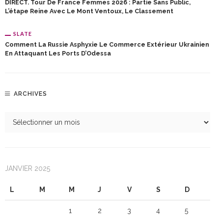
DIRECT. Tour De France Femmes 2026 : Partie Sans Public,
L’étape Reine Avec Le Mont Ventoux, Le Classement
SLATE
Comment La Russie Asphyxie Le Commerce Extérieur Ukrainien
En Attaquant Les Ports D’Odessa
ARCHIVES
JANVIER 2025
L
M
M
J
V
S
D
1
2
3
4
5