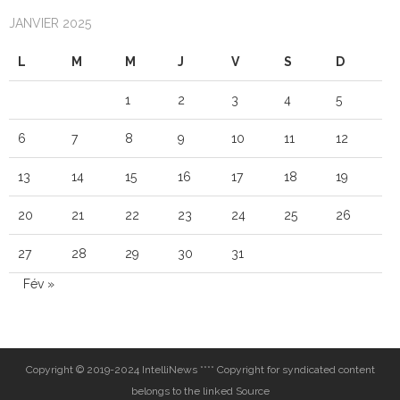
JANVIER 2025
L
M
M
J
V
S
D
1
2
3
4
5
6
7
8
9
10
11
12
13
14
15
16
17
18
19
20
21
22
23
24
25
26
27
28
29
30
31
Fév »
Copyright © 2019-2024 IntelliNews **** Copyright for syndicated content
belongs to the linked Source