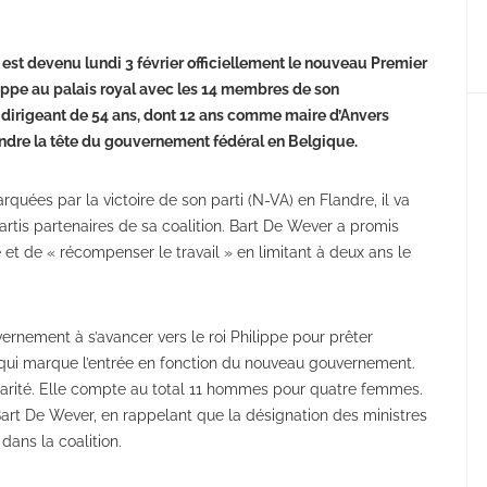
est devenu lundi 3 février officiellement le nouveau Premier
lippe au palais royal avec les 14 membres de son
e dirigeant de 54 ans, dont 12 ans comme maire d’Anvers
endre la tête du gouvernement fédéral en Belgique.
rquées par la victoire de son parti (N-VA) en Flandre, il va
rtis partenaires de sa coalition. Bart De Wever a promis
rité et de « récompenser le travail » en limitant à deux ans le
rnement à s’avancer vers le roi Philippe pour prêter
le qui marque l’entrée en fonction du nouveau gouvernement.
 parité. Elle compte au total 11 hommes pour quatre femmes.
Bart De Wever, en rappelant que la désignation des ministres
dans la coalition.