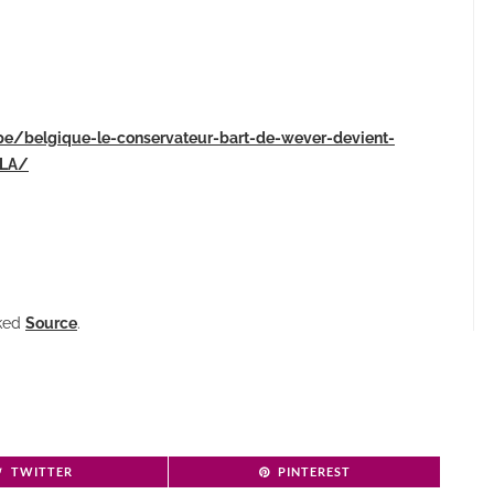
ope/belgique-le-conservateur-bart-de-wever-devient-
GLA/
nked
Source
.
TWITTER
PINTEREST