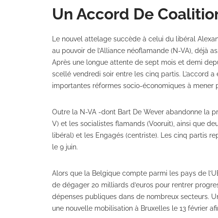
Un Accord De Coalitio
Le nouvel attelage succède à celui du libéral Alexan
au pouvoir de l’Alliance néoflamande (N-VA), déjà a
Après une longue attente de sept mois et demi depuis
scellé vendredi soir entre les cinq partis. L’accord a
importantes réformes socio-économiques à mener pou
Outre la N-VA -dont Bart De Wever abandonne la pré
V) et les socialistes flamands (Vooruit), ainsi que
libéral) et les Engagés (centriste). Les cinq partis
le 9 juin.
Alors que la Belgique compte parmi les pays de l’UE 
de dégager 20 milliards d’euros pour rentrer progre
dépenses publiques dans de nombreux secteurs. Une
une nouvelle mobilisation à Bruxelles le 13 février a