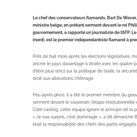
Le chef des conservateurs flamands, Bart De Wever, 
ministre belge, en prêtant serment devant le roi Phi
gouvernement, a rapporté un journaliste de l’AFP. L
(nord), est le premier indépendantiste flamand à pr
Près de huit mois après les élections législatives, ma
ancrer le pays davantage à droite avec les quatre pa
d’être plus strict sur la politique de l’asile, la sécu
droit aux allocations chômage.
Peu après 9h00, il a été le premier membre du gouve
serment devant le souverain, l’étape institutionnel
Côté casting, cette équipe ignore le principe de la
« Je suis surpris, c’est dommage », a dit dimanche 
était la responsabilité des chefs des partis engagés 