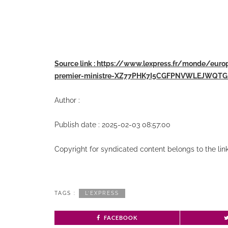
Source link : https://www.lexpress.fr/monde/eur
premier-ministre-XZ77PHK7I5CGFPNVWLEJWQT
Author :
Publish date : 2025-02-03 08:57:00
Copyright for syndicated content belongs to the li
TAGS :
L’EXPRESS
FACEBOOK