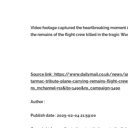
Video footage captured the heartbreaking moment Am
the remains of the flight crew killed in the tragic W
Source link : https://www.dailymail.co.uk/news/a
tarmac-tribute-plane-carrying-remains-flight-crew
ns_mchannel=rss&ito=1490&ns_campaign=1490
Author :
Publish date : 2025-02-04 21:59:00