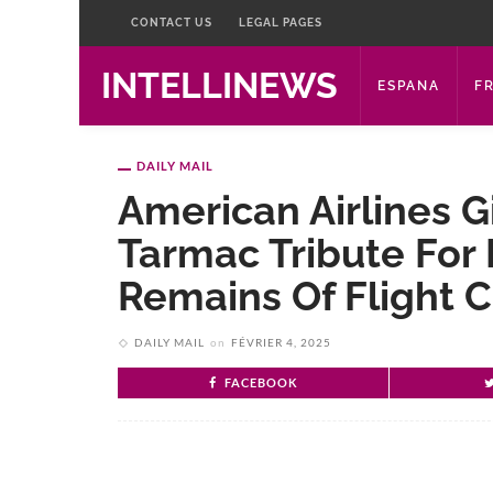
CONTACT US
LEGAL PAGES
INTELLINEWS
ESPANA
F
DAILY MAIL
American Airlines 
Tarmac Tribute For 
Remains Of Flight C
DAILY MAIL
on
FÉVRIER 4, 2025
FACEBOOK