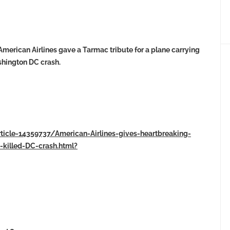
erican Airlines gave a Tarmac tribute for a plane carrying
ashington DC crash.
rticle-14359737/American-Airlines-gives-heartbreaking-
-killed-DC-crash.html?