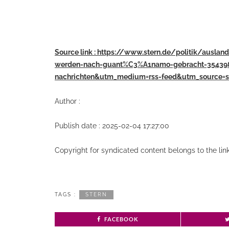
Source link : https://www.stern.de/politik/ausla
werden-nach-guant%C3%A1namo-gebracht-354398
nachrichten&utm_medium=rss-feed&utm_source=s
Author :
Publish date : 2025-02-04 17:27:00
Copyright for syndicated content belongs to the li
TAGS :
STERN
FACEBOOK