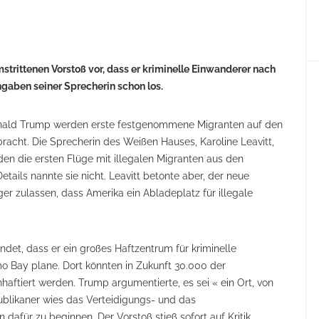
trittenen Vorstoß vor, dass er kriminelle Einwanderer nach
gaben seiner Sprecherin schon los.
nald Trump werden erste festgenommene Migranten auf den
acht. Die Sprecherin des Weißen Hauses, Karoline Leavitt,
en die ersten Flüge mit illegalen Migranten aus den
tails nannte sie nicht. Leavitt betonte aber, der neue
ger zulassen, dass Amerika ein Abladeplatz für illegale
ndet, dass er ein großes Haftzentrum für kriminelle
 Bay plane. Dort könnten in Zukunft 30.000 der
haftiert werden. Trump argumentierte, es sei « ein Ort, von
likaner wies das Verteidigungs- und das
dafür zu beginnen. Der Vorstoß stieß sofort auf Kritik.