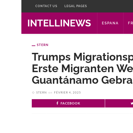
CONTACT US
LEGAL PAGES
INTELLINEWS
ESPANA
F
STERN
Trumps Migrationspo
Erste Migranten W
Guantánamo Gebra
STERN
on
FÉVRIER 4, 2025
FACEBOOK