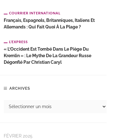
COURRIER INTERNATIONAL
Français, Espagnols, Britanniques, Italiens Et
Allemands : Qui Fait Quoi À La Plage ?
L’EXPRESS
« L’Occident Est Tombé Dans Le Piège Du
Kremlin » : Le Mythe De La Grandeur Russe
Dégonflé Par Christian Caryl
ARCHIVES
FÉVRIER 2025