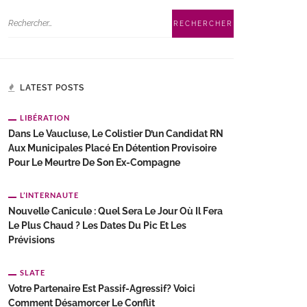
LATEST POSTS
LIBÉRATION
Dans Le Vaucluse, Le Colistier D’un Candidat RN
Aux Municipales Placé En Détention Provisoire
Pour Le Meurtre De Son Ex-Compagne
L’INTERNAUTE
Nouvelle Canicule : Quel Sera Le Jour Où Il Fera
Le Plus Chaud ? Les Dates Du Pic Et Les
Prévisions
SLATE
Votre Partenaire Est Passif-Agressif? Voici
Comment Désamorcer Le Conflit