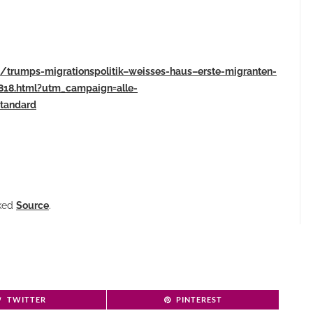
nd/trumps-migrationspolitik–weisses-haus–erste-migranten-
18.html?utm_campaign=alle-
tandard
nked
Source
.
TWITTER
PINTEREST