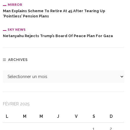
MIRROR
Man Explains Scheme To Retire At 45 After Tearing Up
‘pointless’ Pension Plans
SKY NEWS
Netanyahu Rejects Trump’s Board Of Peace Plan For Gaza
ARCHIVES
FÉVRIER 2025
L
M
M
J
V
S
D
1
2