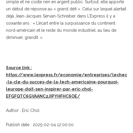
simple et ne coûte rien en argent public. Surtout, elle apporte
un début de réponse au « grand défi ». Celui sur lequel alertait
déjà Jean-Jacques Servan-Schreiber dans L’Express il y a
soixante ans : « L’écart entre la surpuissance du continent
nord-américain et le reste du monde industriel, au lieu de
diminuer, grandit. »
Source link :
https://www.lexpress.fr/economie/entreprises/lechec
-la-cle-du-succes-de-la-tech-americaine-pourquoi-
leurope-doit-sen-inspirer-par-eric-chol-
EFGFQTC6GVAANC2JIPYHFHC6OE/
Author : Eric Chol
Publish date : 2025-02-04 12:00:00