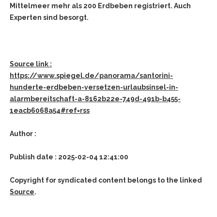
Mittelmeer mehr als 200 Erdbeben registriert. Auch
Experten sind besorgt.
Source link :
https://www.spiegel.de/panorama/santorini-
hunderte-erdbeben-versetzen-urlaubsinsel-in-
alarmbereitschaft-a-8162b22e-749d-491b-b455-
1eacb6068a54#ref=rss
Author :
Publish date : 2025-02-04 12:41:00
Copyright for syndicated content belongs to the linked
Source
.