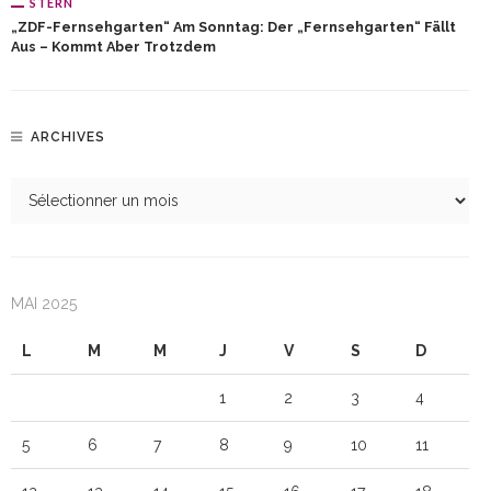
STERN
„ZDF-Fernsehgarten“ Am Sonntag: Der „Fernsehgarten“ Fällt
Aus – Kommt Aber Trotzdem
ARCHIVES
MAI 2025
L
M
M
J
V
S
D
1
2
3
4
5
6
7
8
9
10
11