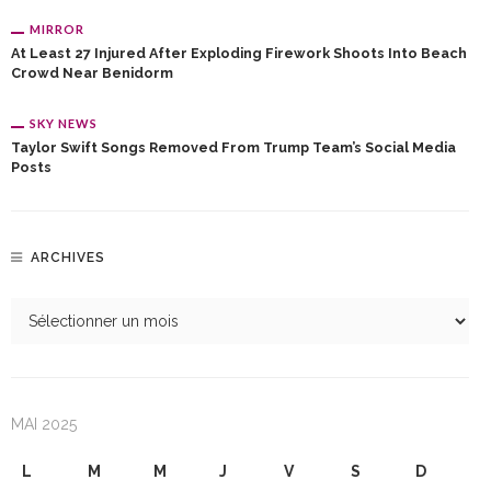
MIRROR
At Least 27 Injured After Exploding Firework Shoots Into Beach
Crowd Near Benidorm
SKY NEWS
Taylor Swift Songs Removed From Trump Team’s Social Media
Posts
ARCHIVES
MAI 2025
L
M
M
J
V
S
D