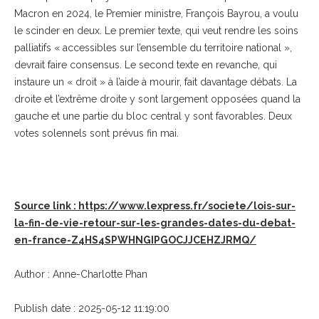
Macron en 2024, le Premier ministre, François Bayrou, a voulu
le scinder en deux. Le premier texte, qui veut rendre les soins
palliatifs « accessibles sur l’ensemble du territoire national »,
devrait faire consensus. Le second texte en revanche, qui
instaure un « droit » à l’aide à mourir, fait davantage débats. La
droite et l’extrême droite y sont largement opposées quand la
gauche et une partie du bloc central y sont favorables. Deux
votes solennels sont prévus fin mai.
Source link : https://www.lexpress.fr/societe/lois-sur-
la-fin-de-vie-retour-sur-les-grandes-dates-du-debat-
en-france-Z4HS4SPWHNGIPGOCJJCEHZJRMQ/
Author : Anne-Charlotte Phan
Publish date : 2025-05-12 11:19:00