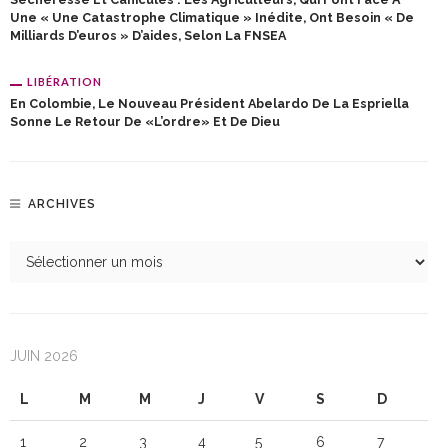
Une « Une Catastrophe Climatique » Inédite, Ont Besoin « De
Milliards D’euros » D’aides, Selon La FNSEA
LIBÉRATION
En Colombie, Le Nouveau Président Abelardo De La Espriella
Sonne Le Retour De «l’ordre» Et De Dieu
ARCHIVES
JUIN 2026
L
M
M
J
V
S
D
1
2
3
4
5
6
7