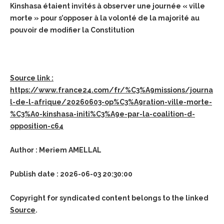
Kinshasa étaient invités à observer une journée « ville
morte » pour s’opposer à la volonté de la majorité au
pouvoir de modifier la Constitution
Source link :
https://www.france24.com/fr/%C3%A9missions/journa
l-de-l-afrique/20260603-op%C3%A9ration-ville-morte-
%C3%A0-kinshasa-initi%C3%A9e-par-la-coalition-d-
opposition-c64
Author : Meriem AMELLAL
Publish date : 2026-06-03 20:30:00
Copyright for syndicated content belongs to the linked
Source
.