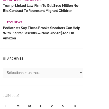
Trump-Linked Law Firm To Get $150 Million No-
Bid Contract To Represent Migrant Children
FOX NEWS
Podiatrists Say These Brooks Sneakers Can Help
With Plantar Fasciitis — Now Under $100 On
Amazon
ARCHIVES
JUIN 2026
L
M
M
J
V
S
D